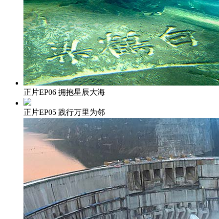
正片
EP06 拥抱星辰大海
正片
EP05 践行万里为邻