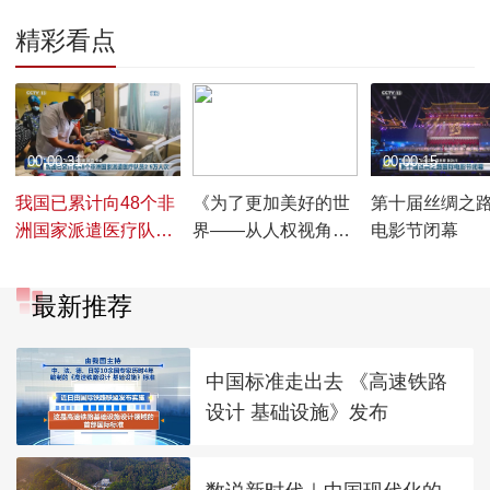
精彩看点
00:00:31
00:00:27
00:00:15
我国已累计向48个非
《为了更加美好的世
第十届丝绸之
洲国家派遣医疗队员
界——从人权视角看
电影节闭幕
2.5万人次
共建“一带一路”这十
年》报告发布
最新推荐
中国标准走出去 《高速铁路
设计 基础设施》发布