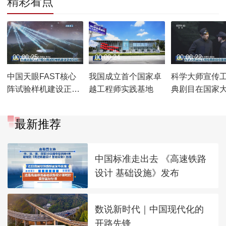
精彩看点
00:00:25
00:00:24
00:00:22
中国天眼FAST核心
我国成立首个国家卓
科学大师宣传
阵试验样机建设正式
越工程师实践基地
典剧目在国家
启动
上演
最新推荐
中国标准走出去 《高速铁路
设计 基础设施》发布
数说新时代｜中国现代化的
开路先锋