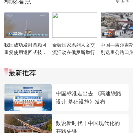
精彩看点
更多 >
00:00:25
00:00:33
00:00:15
我国成功发射首颗可
金砖国家系列人文交
中国—吉尔吉
重复使用返回式技术
流活动在俄罗斯举行
别迭里公路口
试验卫星
最新推荐
中国标准走出去 《高速铁路
设计 基础设施》发布
数说新时代｜中国现代化的
开路先锋