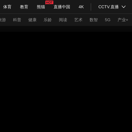
体育
教育
熊猫
直播中国
4K
CCTV.直播
式妙语
主持人
下载央视影音
热解读
天天学习
旅游
科普
健康
乐龄
阅读
艺术
数智
5G
产业+
纪录片网
国家大剧院
大型活动
科技
法治
文娱
人物
公益
图片
习式妙语
央视快评
央视网评
光华锐评
锋面
频道
VR/AR
4K专区
全景新闻
请入列
人生第一次
人生第二次
年冬奥会
CBA
NBA
中超
国足
国际足球
网球
综
体育江湖
文化体育
冰雪道路
足球道路