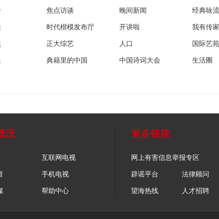
播
焦点访谈
晚间新闻
经典咏
法
时代楷模发布厅
开讲啦
我有传
然
正大综艺
人口
国际艺
眼
典籍里的中国
中国诗词大会
生活圈
概况
更多链接
互联网电视
网上有害信息举报专区
音
手机电视
辟谣平台
法律顾问
媒
帮助中心
望海热线
人才招聘