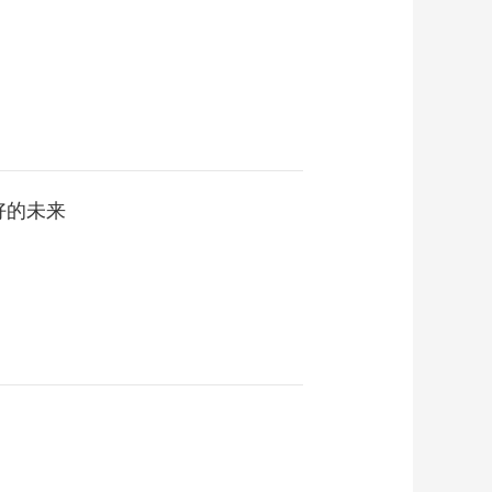
行
00:00:20
上半年宁波舟山港集
装箱吞吐量同比增长
8.4%
00:00:25
上合组织（连云港）
国际物流园上半年集
装箱运量同比增长
00:00:23
28.12%
好的未来
深中通道24小时车流
量超12.5万车次
00:00:20
深中通道6月30日通车
00:00:18
第二届“一带一路”国际
技能大赛开赛
00:00:21
第二十六届上海国际