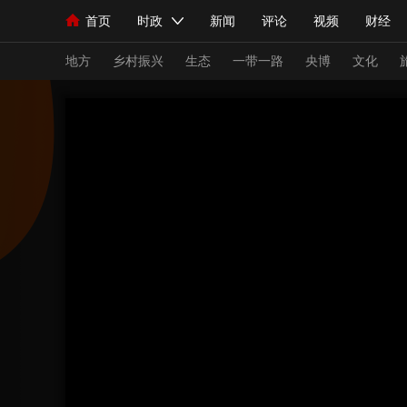
首页
时政
新闻
评论
视频
财经
人民领袖习近平
直播
海外频道
片库
iPanda
栏目大全
联播+
English
中国领导人
节目单
Монгол
听音
央视快评
微视频
习
地方
乡村振兴
生态
一带一路
央博
文化
总台春晚
网络春晚
共产党员网
秧纪录
新闻
国内
国际
评论
经济
军事
人民领袖习近平
联播+
热解读
天天学习
视频
小央视频
小央直播
直播中国
熊猫
现场
前线
比划
快看
蓝海中国
新兵
体育
直播
竞猜
2026年世界杯
2026
VIP会员
CCTV奥林匹克频道
生活体育大会