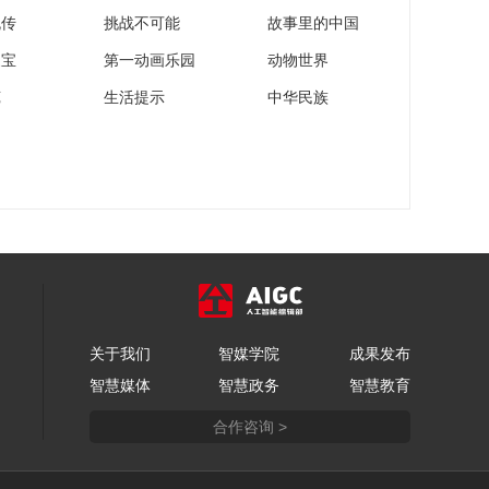
高压工程今天成功跨
流传
挑战不可能
故事里的中国
越四川折多山
00:00:23
家宝
第一动画乐园
动物世界
我国单体容量最大沙
苑
生活提示
中华民族
漠光伏项目成功并网
00:00:19
第二届“一带一路”国际
技能大赛将在重庆举
办
00:00:23
第六届中国西部国际
贸易投资洽谈会在重
庆开幕
00:00:24
漳州液化天然气接收
关于我们
智媒学院
站正式投产
成果发布
智慧媒体
智慧政务
智慧教育
00:00:29
2024北京朝阳国际茶
合作咨询 >
香文化节举行
00:00:29