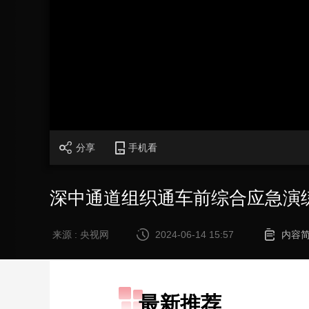
财经
教育
乡村振兴
生态环境
一带一路
大国智造
大国展会
大国保险
云顶对话
CCTV.节目官网
直播
节目单
栏目
片库
分享
手机看
深中通道组织通车前综合应急演
来源 : 央视网
2024-06-14 15:57
内容
最新推荐