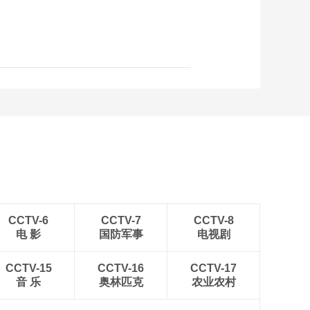
电影节闭幕
00:00:26
深中通道组织通车前
综合应急演练
00:00:17
第八届中国—亚欧博
览会将于6月26日举行
00:00:19
国内首条“丝路海运”电
商快线两年出口商品
145万件
00:00:24
超千家展商已签约第
七届进博会
CCTV-6
CCTV-7
CCTV-8
电 影
国防军事
电视剧
00:00:20
上海推出34项举措 促
CCTV-15
CCTV-16
进跨境贸易便利化
CCTV-17
音 乐
奥林匹克
农业农村
00:00:13
国内海拔最高交流特