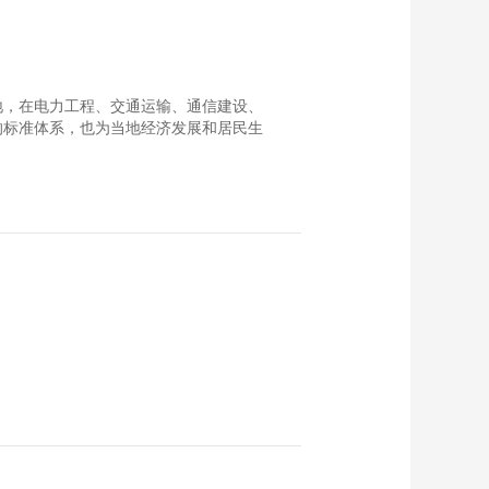
00:00:23
上半年经港珠澳大桥
进出口总值突破1000
亿元
00:00:18
外落地，在电力工程、交通运输、通信建设、
引领区建设三年 上海
的标准体系，也为当地经济发展和居民生
浦东新区进出口总值
突破7万亿元
00:00:20
古埃及文明大展在沪
开幕
00:00:23
第十届尼山世界文明
论坛今天开幕
00:00:21
第五届中非地方政府
合作论坛在广州举行
00:00:16
中国—南亚博览会7月
23日至28日在昆明举