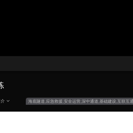
央博
非遗
文化
旅游
科普
健康
乐龄
阅读
云起
超级工厂
智敬中国
全民健康
颜选攻略
海洋
热播榜
总台企业白名单
练
简介
海底隧道,应急救援,安全运营,深中通道,基础建设,互联互