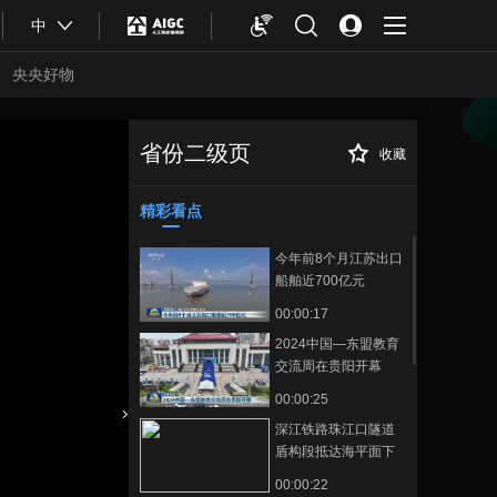
中
央央好物
省份二级页
收藏
深中通道组织通车
正在播放
前综合应急演练
精彩看点
今年前8个月江苏出口
船舶近700亿元
00:00:17
2024中国—东盟教育
交流周在贵阳开幕
00:00:25
深江铁路珠江口隧道
合体育
亚冬会
盾构段抵达海平面下
106米
00:00:22