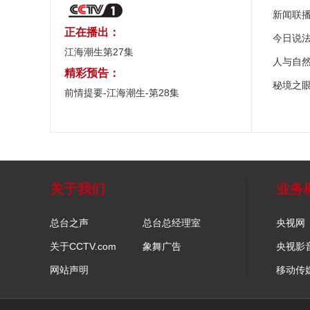
新闻联
正在播出：
今日说
江海潮生第27集
人与自
精彩预告：
秘境之
前情提要-江海潮生-第28集
关于我们
业务
总台之声
总台总经理室
央视网
关于CCTV.com
象舞广告
央视影
网站声明
移动传