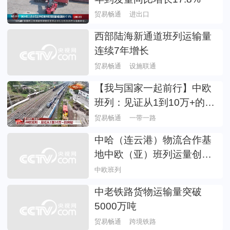
贸易畅通
进出口
西部陆海新通道班列运输量
连续7年增长
贸易畅通
设施联通
【我与国家一起前行】中欧
班列：见证从1到10万+的突
破
贸易畅通
一带一路
中哈（连云港）物流合作基
地中欧（亚）班列运量创历
史新高
中欧班列
中老铁路货物运输量突破
5000万吨
贸易畅通
跨境铁路