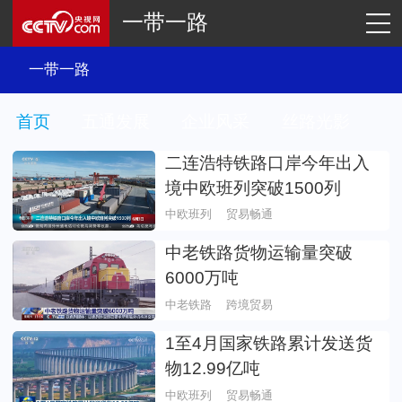
一带一路
首页
五通发展
企业风采
丝路光影
二连浩特铁路口岸今年出入
境中欧班列突破1500列
中欧班列
贸易畅通
中老铁路货物运输量突破
6000万吨
中老铁路
跨境贸易
1至4月国家铁路累计发送货
物12.99亿吨
中欧班列
贸易畅通