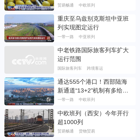
通道进出口规模超2000亿元
贸易畅通
中欧班列
重庆至乌兹别克斯坦中亚班
列实现图定运行
一带一路
中亚班列
中老铁路国际旅客列车扩大
运行范围
国际旅客列车
跨境客运
通达555个港口！西部陆海
新通道“13+2”机制有多给
力？
一带一路
中欧班列
中欧班列（西安）今年开行
超1000列
贸易畅通
货物贸易