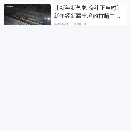
【新年新气象 奋斗正当时】
新年经新疆出境的首趟中欧
班列开往波兰
贸易畅通
阿拉山口
前11月中欧班列（西安）开
行超过4700列
中欧班列
西安
今年以来西部陆海新通道海
铁联运班列开行超10000列
西部陆海新通道
铁海联运
前11月中欧班列（西安）开
行超过4700列
贸易畅通
进出口
中欧班列（西安）集结中心