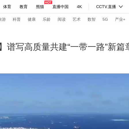
体育
教育
熊猫
直播中国
4K
CCTV.直播
式妙语
主持人
下载央视影音
热解读
天天学习
旅游
科普
健康
乐龄
阅读
艺术
数智
5G
产业+
纪录片网
国家大剧院
大型活动
】谱写高质量共建“一带一路”新篇
科技
法治
文娱
人物
公益
图片
习式妙语
央视快评
央视网评
光华锐评
锋面
频道
VR/AR
4K专区
全景新闻
请入列
人生第一次
人生第二次
年冬奥会
CBA
NBA
中超
国足
国际足球
网球
综
体育江湖
文化体育
冰雪道路
足球道路