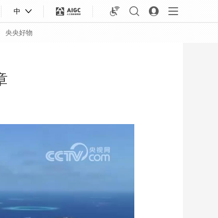
中
央央好物
章
合体育
亚冬会