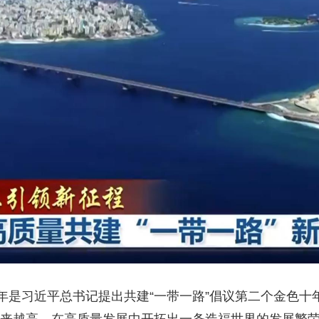
央博
非遗
文化
旅游
科普
健康
乐龄
阅读
云起
超级工厂
智敬中国
全民健康
颜选攻略
海洋
收视榜
总台企业白名单
年是习近平总书记提出共建“一带一路”倡议第二个金色十