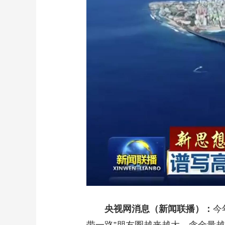
财经
教育
乡村振兴
生态环境
一带一路
大国智造
大国展会
大国保险
云顶对话
CCTV.节目官网
直播
节目单
栏目
片库
央视网消息（新闻联播）：
今