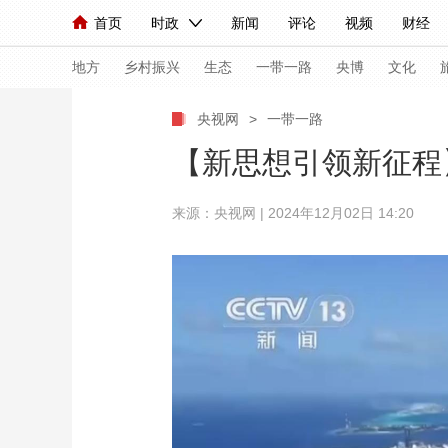
首页
时政
新闻
评论
视频
财经
人民领袖习近平
直播
海外频道
片库
iPanda
栏目大全
联播+
English
中国领导人
节目单
Монгол
听音
央视快评
微视频
习
地方
乡村振兴
生态
一带一路
央博
文化
央视网
>
一带一路
总台春晚
网络春晚
共产党员网
秧纪录
【新思想引领新征程
来源：央视网 | 2024年12月02日 14:20
新闻
国内
国际
评论
经济
军事
人民领袖习近平
联播+
热解读
天天学习
视频
小央视频
小央直播
直播中国
熊猫
现场
前线
比划
快看
蓝海中国
新兵
体育
直播
竞猜
2026年世界杯
2026
VIP会员
CCTV奥林匹克频道
生活体育大会