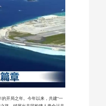
艺术
汽车
数智
5G
产业+
时尚
天气
才艺
网展
央央好物
年的开局之年。今年以来，共建“一