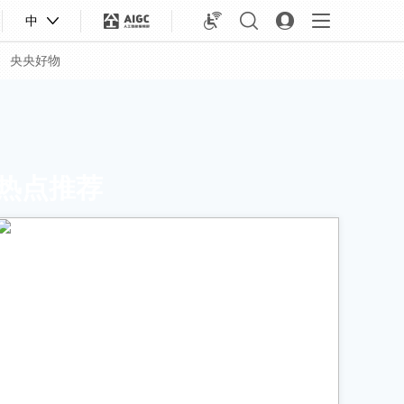
中
央央好物
热点推荐
合体育
亚冬会