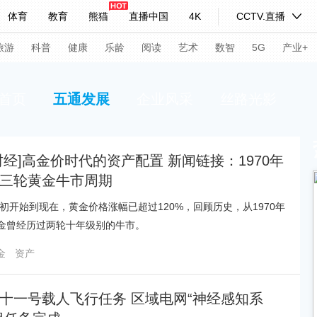
体育
教育
熊猫
直播中国
4K
CCTV.直播
式妙语
主持人
下载央视影音
热解读
天天学习
旅游
科普
健康
乐龄
阅读
艺术
数智
5G
产业+
首页
五通发展
企业风采
丝路光影
纪录片网
国家大剧院
大型活动
财经]高金价时代的资产配置 新闻链接：1970年
科技
法治
文娱
人物
公益
图片
三轮黄金牛市周期
习式妙语
央视快评
央视网评
光华锐评
锋面
3年初开始到现在，黄金价格涨幅已超过120%，回顾历史，从1970年
频道
VR/AR
4K专区
全景新闻
金曾经历过两轮十年级别的牛市。
请入列
人生第一次
人生第二次
金
资产
年冬奥会
CBA
NBA
中超
国足
国际足球
网球
综
十一号载人飞行任务 区域电网“神经感知系
体育江湖
文化体育
冰雪道路
足球道路