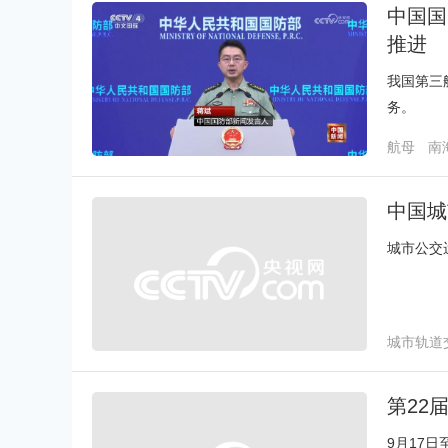
中国国
推进
我国第三
务。
航母
南
中国城
城市公交运
城市轨道
第22
9月17