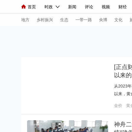
首页
时政
新闻
评论
视频
财经
人民领袖习近平
直播
海外频道
片库
iPanda
栏目大全
联播+
English
中国领导人
节目单
Монгол
听音
央视快评
微视频
习
地方
乡村振兴
生态
一带一路
央博
文化
总台春晚
网络春晚
共产党员网
秧纪录
[正点
新闻
国内
国际
评论
经济
军事
以来的
人民领袖习近平
联播+
热解读
天天学习
从202
视频
小央视频
小央直播
直播中国
熊猫
以来，黄
现场
前线
比划
快看
蓝海中国
新兵
金价
黄
体育
直播
竞猜
2026年世界杯
2026
神舟二
VIP会员
CCTV奥林匹克频道
生活体育大会