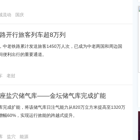
域流动
国庆
路开行旅客列车超8万列
，中老铁路累计发送旅客1450万人次，已成为中老两国和周边国
间便利出行的重要通道。
车
老挝
座盐穴储气库——金坛储气库完成扩能
库完成扩能，将该储气库日注气能力从820万立方米提高至1320万
增幅60%，实现运行效能的跨越式提升。
库
盐穴
能源