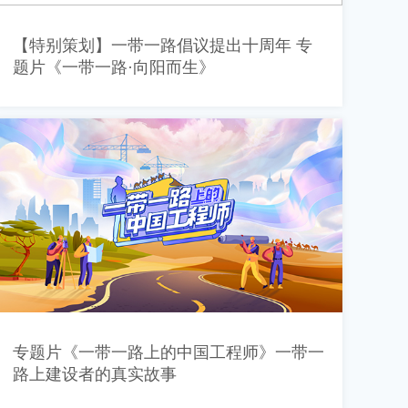
艺术
汽车
数智
5G
产业+
【特别策划】一带一路倡议提出十周年 专
时尚
天气
才艺
网展
央央好物
题片《一带一路·向阳而生》
专题片《一带一路上的中国工程师》一带一
路上建设者的真实故事