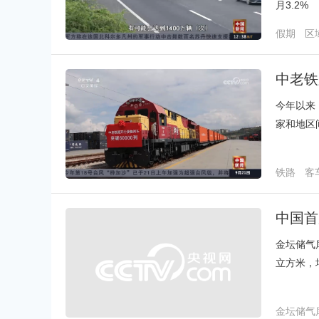
月3.2%
假期
区
中老铁
今年以来
家和地区
铁路
客
中国首
金坛储气
立方米，
金坛储气