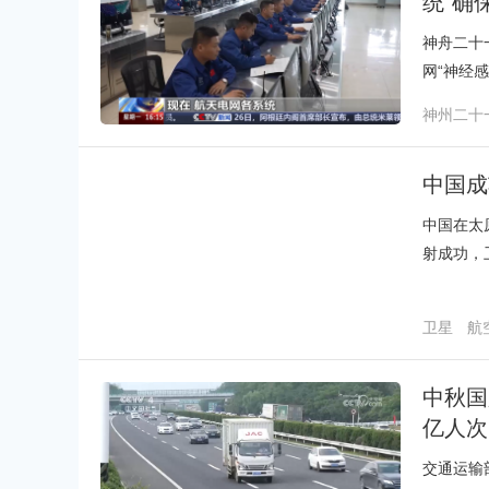
统”确
财经
教育
乡村振兴
生态环境
一带一路
神舟二十
网“神经
大国智造
大国展会
大国保险
云顶对话
神州二十
中国成
CCTV.节目官网
直播
节目单
栏目
片库
中国在太
射成功，
卫星
航
中秋国
亿人次
交通运输