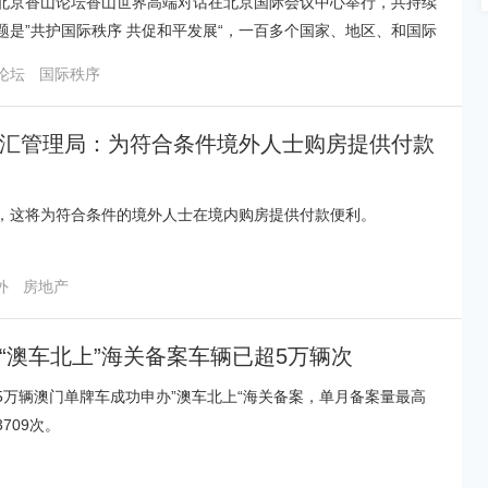
北京香山论坛香山世界高端对话在北京国际会议中心举行，共持续
题是”共护国际秩序 共促和平发展“，一百多个国家、地区、和国际
团组织参加。
论坛
国际秩序
汇管理局：为符合条件境外人士购房提供付款
，这将为符合条件的境外人士在境内购房提供付款便利。
外
房地产
“澳车北上”海关备案车辆已超5万辆次
5万辆澳门单牌车成功申办”澳车北上“海关备案，单月备案量最高
709次。