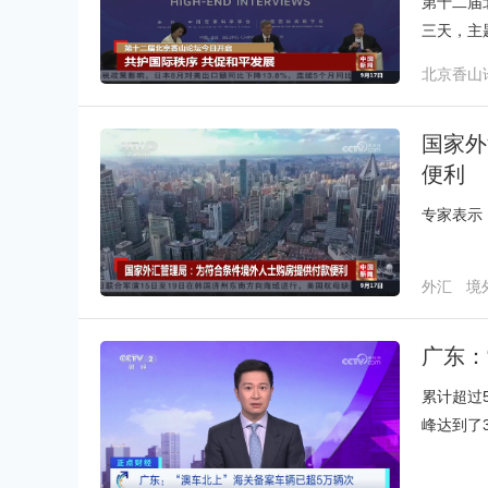
第十二届
三天，主
官方代表
北京香山
和平发展
国家外
便利
专家表示
外汇
境
广东：
累计超过
峰达到了3