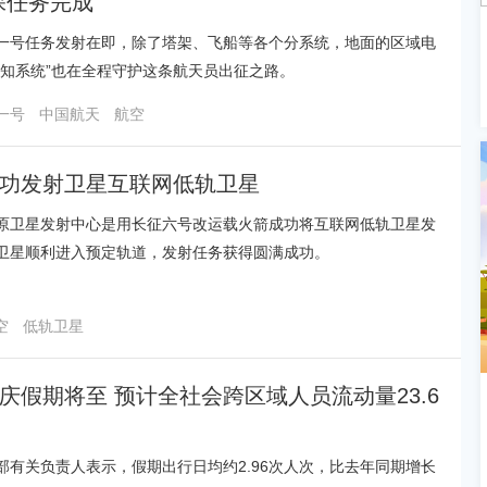
保任务完成
央博
非遗
文化
旅游
科普
健康
乐龄
阅读
一号任务发射在即，除了塔架、飞船等各个分系统，地面的区域电
感知系统”也在全程守护这条航天员出征之路。
云起
超级工厂
智敬中国
全民健康
颜选攻略
海洋
一号
中国航天
航空
功发射卫星互联网低轨卫星
热播榜
总台企业白名单
原卫星发射中心是用长征六号改运载火箭成功将互联网低轨卫星发
卫星顺利进入预定轨道，发射任务获得圆满成功。
空
低轨卫星
庆假期将至 预计全社会跨区域人员流动量23.6
部有关负责人表示，假期出行日均约2.96次人次，比去年同期增长