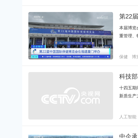
第22
本届博览
重管理、
保健
博
科技部
十四五期
新质生产
人工智能
中企承