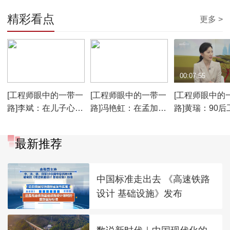
精彩看点
更多 >
00:07:57
00:07:24
00:07:55
[工程师眼中的一带一
[工程师眼中的一带一
[工程师眼中的
路]李斌：在儿子心中
路]冯艳虹：在孟加拉
路]黄瑞：90后
爸爸很了不起
国 女性工程师也被友
在海外打拼 凭
好对待
力和闯劲
最新推荐
中国标准走出去 《高速铁路
设计 基础设施》发布