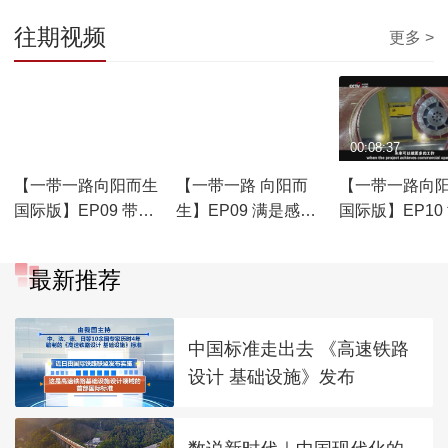
往期视频
更多 >
00:06:58
00:06:58
00:08:37
【一带一路向阳而生
【一带一路 向阳而
【一带一路向
国际版】EP09 带路
生】EP09 满是感动
国际版】EP10
人 带路情 Engineers:
与汗水 中国“带路”人
的“一带一路” T
A Journey of Passion
有话说
Belt and Road
最新推荐
Initiative for the
World
中国标准走出去 《高速铁路
设计 基础设施》发布