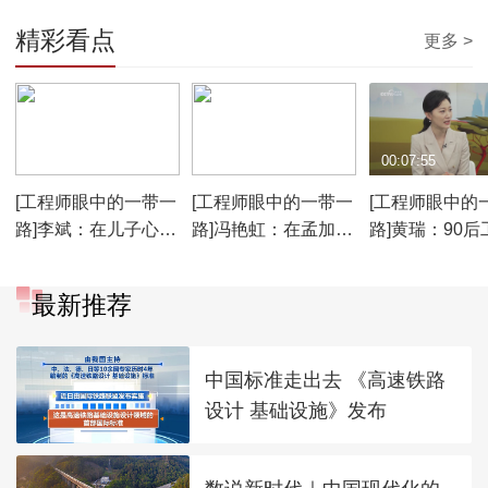
精彩看点
更多 >
00:07:57
00:07:24
00:07:55
[工程师眼中的一带一
[工程师眼中的一带一
[工程师眼中的
路]李斌：在儿子心中
路]冯艳虹：在孟加拉
路]黄瑞：90后
爸爸很了不起
国 女性工程师也被友
在海外打拼 凭
好对待
力和闯劲
最新推荐
中国标准走出去 《高速铁路
设计 基础设施》发布