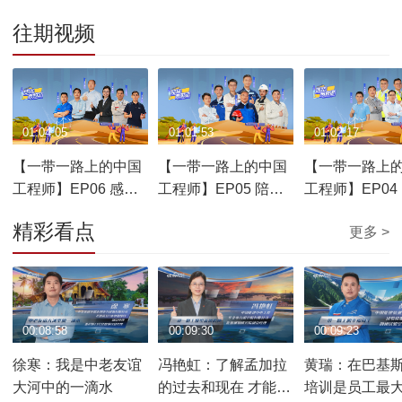
往期视频
01:04:05
01:01:53
01:02:17
【一带一路上的中国
【一带一路上的中国
【一带一路上
工程师】EP06 感动
工程师】EP05 陪伴
工程师】EP04
与约定
与见证
与奋进
精彩看点
更多 >
00:08:58
00:09:30
00:09:23
徐寒：我是中老友谊
冯艳虹：了解孟加拉
黄瑞：在巴基
大河中的一滴水
的过去和现在 才能规
培训是员工最