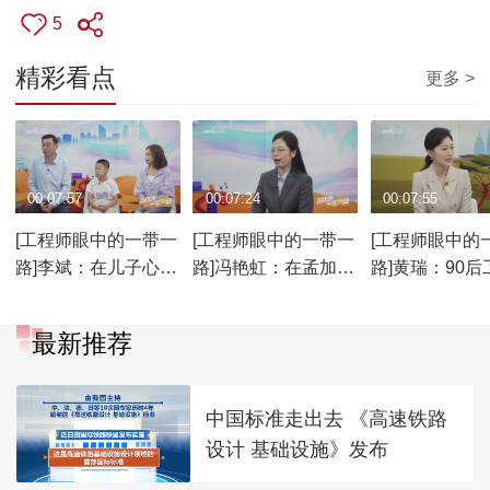
5
精彩看点
更多 >
00:07:57
00:07:24
00:07:55
[工程师眼中的一带一
[工程师眼中的一带一
[工程师眼中的
路]李斌：在儿子心中
路]冯艳虹：在孟加拉
路]黄瑞：90后
爸爸很了不起
国 女性工程师也被友
在海外打拼 凭
好对待
力和闯劲
最新推荐
中国标准走出去 《高速铁路
设计 基础设施》发布