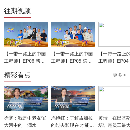
往期视频
01:04:05
01:01:53
01:02:17
【一带一路上的中国
【一带一路上的中国
【一带一路上
工程师】EP06 感动
工程师】EP05 陪伴
工程师】EP04
与约定
与见证
与奋进
精彩看点
更多 >
00:08:58
00:09:30
00:09:23
徐寒：我是中老友谊
冯艳虹：了解孟加拉
黄瑞：在巴基
大河中的一滴水
的过去和现在 才能规
培训是员工最