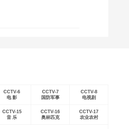
路]刘刚：要先做到受
人尊敬 才会有人去帮
00:07:49
你
[工程师眼里的一带一
路]余国林：夫妻二人
同在哈萨克斯坦耕耘
00:08:24
洋徒弟学习有一套
[工程师眼里的一带一
路]魏永鹏：中国工程
师在海外代表的是企
00:10:42
业的脸面、国家的形
[工程师眼中的一带一
象
路]徐健：我在沙特看
见中国吊装从乏人问
00:09:43
津到扬眉吐气
[工程师眼中的一带一
路]王镇岳：我在尼泊
CCTV-6
CCTV-7
CCTV-8
尔遭遇了里氏8.0级大
电 影
国防军事
电视剧
00:11:41
地震
[工程师眼中的一带一
CCTV-15
CCTV-16
路]宋建东：海外的坚
CCTV-17
音 乐
奥林匹克
守离不开家人的支持
农业农村
00:09:12
[工程师眼中的一带一