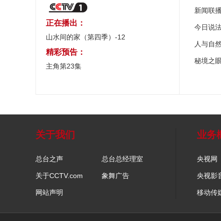
新闻联
正在播出：
今日说
山水间的家（第四季）-12
人与自
精彩预告：
秘境之
主角第23集
关于我们
业务
总台之声
总台总经理室
央视网
关于CCTV.com
象舞广告
央视影
网站声明
移动传