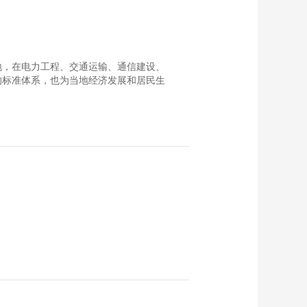
00:08:04
觉
[工程师眼中的一带一
路]许武：在印尼群岛
实现“村村通” 难度比
00:09:06
中国大的多
外落地，在电力工程、交通运输、通信建设、
[工程师眼中的一带一
的标准体系，也为当地经济发展和居民生
路]胡守松：记得第一
次到非洲 看到穷苦的
00:10:31
儿童很受震撼
[工程师眼中的一带一
路]陈平：海外项目中
需要根据当地的情况
00:05:13
沟通协调
[工程师眼中的一带一
路]王晶：中国制造走
出去 需要团队共同努
00:08:28
力
[工程师眼中的一带一
路]刘小鹏：与妻子孩
子身处三个国家
00:08:26
[工程师眼中的一带一
路]吴海来：通过手机