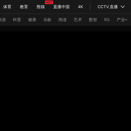
体育
教育
熊猫
直播中国
4K
CCTV.直播
式妙语
主持人
下载央视影音
热解读
天天学习
旅游
科普
健康
乐龄
阅读
艺术
数智
5G
产业+
纪录片网
国家大剧院
大型活动
科技
法治
文娱
人物
公益
图片
习式妙语
央视快评
央视网评
光华锐评
锋面
频道
VR/AR
4K专区
全景新闻
请入列
人生第一次
人生第二次
年冬奥会
CBA
NBA
中超
国足
国际足球
网球
综
体育江湖
文化体育
冰雪道路
足球道路