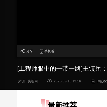
财经
教育
乡村振兴
生态环境
一带一路
大国智造
大国展会
大国保险
云顶对话
CCTV.节目官网
直播
节目单
栏目
片库
分享
手机看
[工程师眼中的一带一路]王镇岳
来源 : 央视网
2023-09-15 19:16
内容
最新推荐