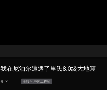
央博
非遗
文化
旅游
科普
健康
乐龄
阅读
云起
超级工厂
智敬中国
全民健康
颜选攻略
海洋
热播榜
总台企业白名单
：我在尼泊尔遭遇了里氏8.0级大地震
简介
王镇岳,中国工程师