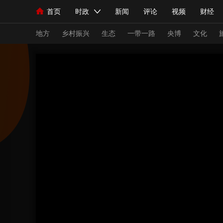
首页
时政
新闻
评论
视频
财经
人民领袖习近平
直播
海外频道
片库
iPanda
栏目大全
联播+
English
中国领导人
节目单
Монгол
听音
央视快评
微视频
习
地方
乡村振兴
生态
一带一路
央博
文化
总台春晚
网络春晚
共产党员网
秧纪录
新闻
国内
国际
评论
经济
军事
人民领袖习近平
联播+
热解读
天天学习
视频
小央视频
小央直播
直播中国
熊猫
现场
前线
比划
快看
蓝海中国
新兵
体育
直播
竞猜
2026年世界杯
2026
VIP会员
CCTV奥林匹克频道
生活体育大会