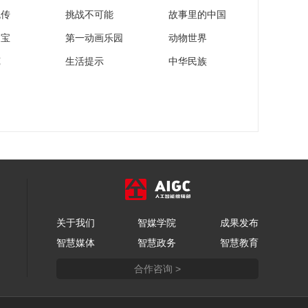
路]孙鹏：十六年筑梦
流传
挑战不可能
故事里的中国
丝路
00:09:00
家宝
第一动画乐园
动物世界
[工程师眼中的一带一
苑
生活提示
中华民族
路]李双来：参建中老
铁路 见证了中老两国
00:07:27
的友谊
[工程师眼中的一带一
路]刘泽颖：十五年海
外筑路的“丝路闯将”
00:08:36
[工程师眼中的一带一
路]茌伟伟：在海外参
建中遇到了人生的另
00:07:15
一半
[工程师眼中的一带一
关于我们
智媒学院
路]徐彬：我们能够始
成果发布
终发光，照亮他人
智慧媒体
智慧政务
智慧教育
00:06:17
[工程师眼中的一带一
合作咨询 >
路]王宇谈阿尔及利亚
大清真寺项目
00:09:42