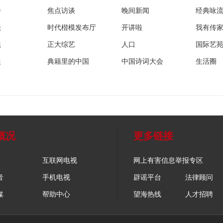
播
焦点访谈
晚间新闻
经典咏
法
时代楷模发布厅
开讲啦
我有传
然
正大综艺
人口
国际艺
眼
典籍里的中国
中国诗词大会
生活圈
概况
更多链接
互联网电视
网上有害信息举报专区
音
手机电视
辟谣平台
法律顾问
媒
帮助中心
望海热线
人才招聘