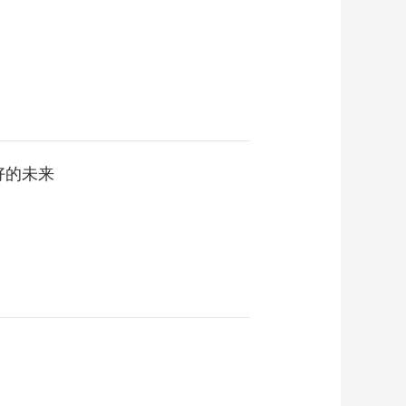
视频 带女儿看世界
00:09:32
[工程师眼中的一带一
路]段景文：妻子辞掉
工作同我共赴非洲
00:12:21
[工程师眼中的一带一
路]刘龙龙：感谢家人
的理解与支持
00:08:13
好的未来
[工程师眼中的一带一
路]刘立亮：非洲工作
12年 与当地人交朋友
00:07:18
[工程师眼中的一带一
路]姬宏伟：长大后我
就成了你
00:09:53
[工程师眼里的一带一
路]张林：在坦桑尼亚
经历飞机坠湖后什么
00:10:01
都不怕了
[工程师眼里的一带一