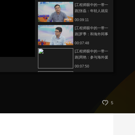
[工程师眼中的一带一
艺术
汽车
数智
5G
产业+
路]张磊：年轻人就应
该多去海外闯荡 挥洒
时尚
天气
才艺
网展
央央好物
00:09:11
青春
[工程师眼中的一带一
路]罗季：和海外同事
慢慢熟络成为朋友
00:07:48
[工程师眼中的一带一
路]周艳：参与海外援
建 不怕辛苦
00:07:50
[工程师眼中的一带一
路]仲济厚：历时8年
打赢了国际仲裁
00:07:36
[工程师眼中的一带一
5
路]何波：防波堤被冲
毁 团队陷入沮丧中
00:07:27
[工程师眼中的一带一
路]孟春炜：项目顺利
完工时 只想好好睡一