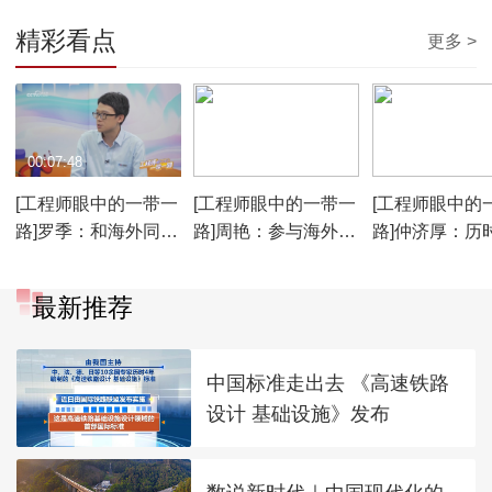
精彩看点
更多 >
00:07:48
00:07:50
00:07:36
[工程师眼中的一带一
[工程师眼中的一带一
[工程师眼中的
路]罗季：和海外同事
路]周艳：参与海外援
路]仲济厚：历
慢慢熟络成为朋友
建 不怕辛苦
打赢了国际仲
最新推荐
中国标准走出去 《高速铁路
设计 基础设施》发布