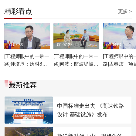
精彩看点
更多 >
00:07:36
00:07:27
00:08:04
[工程师眼中的一带一
[工程师眼中的一带一
[工程师眼中的
路]仲济厚：历时8年
路]何波：防波堤被冲
路]孟春炜：项
打赢了国际仲裁
毁 团队陷入沮丧中
完工时 只想好
觉
最新推荐
中国标准走出去 《高速铁路
设计 基础设施》发布