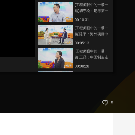
[工程师眼中的一带一
艺术
汽车
数智
5G
产业+
路]胡守松：记得第一
次到非洲 看到穷苦的
时尚
天气
才艺
网展
央央好物
00:10:31
儿童很受震撼
[工程师眼中的一带一
路]陈平：海外项目中
需要根据当地的情况
00:05:13
沟通协调
[工程师眼中的一带一
路]王晶：中国制造走
出去 需要团队共同努
00:08:28
力
[工程师眼中的一带一
路]刘小鹏：与妻子孩
子身处三个国家
00:08:26
[工程师眼中的一带一
5
路]吴海来：通过手机
视频 带女儿看世界
00:09:32
[工程师眼中的一带一
路]段景文：妻子辞掉
工作同我共赴非洲