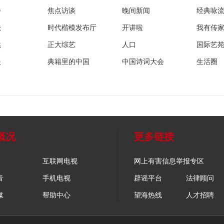
播
焦点访谈
晚间新闻
经典咏
法
时代楷模发布厅
开讲啦
我有传
然
正大综艺
人口
国际艺
眼
典籍里的中国
中国诗词大会
生活圈
概况
更多链接
互联网电视
网上有害信息举报专区
音
手机电视
辟谣平台
法律顾问
媒
帮助中心
望海热线
人才招聘