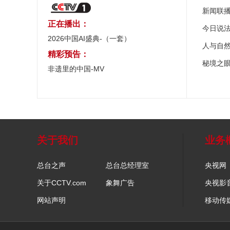
新闻联
正在播出：
今日说
2026中国AI盛典-（一套）
人与自
精彩预告：
秘境之
非遗里的中国-MV
关于我们
业务
总台之声
总台总经理室
央视网
关于CCTV.com
象舞广告
央视影
网站声明
移动传