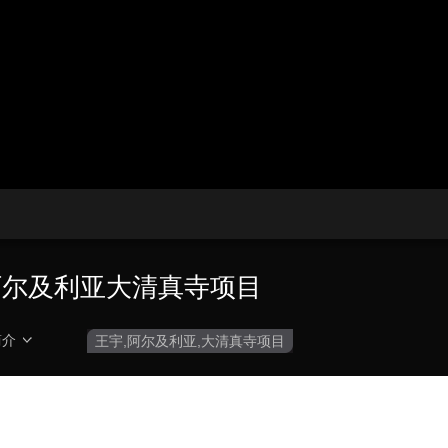
央博
非遗
文化
旅游
科普
健康
乐龄
阅读
云起
超级工厂
智敬中国
全民健康
颜选攻略
海洋
热播榜
总台企业白名单
阿尔及利亚大清真寺项目
简介
王宇,阿尔及利亚,大清真寺项目