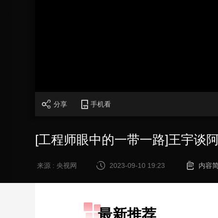
财经
教育
乡村振兴
生态环境
一带一路
大国智造
大国展会
大国保险
云顶对话
CCTV.节目官网
直播
节目单
栏目
片库
分享
手机看
[工程师眼中的一带一路]王宇谈
来源 : 央视网
2023-09-10 19:23
内容
最新推荐