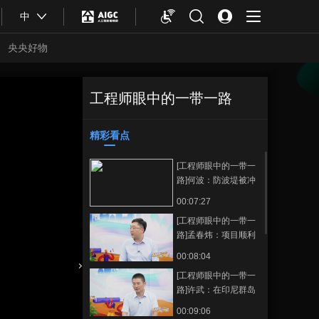
中
央央好物
工程师眼中的一带一路
[工程师眼中的一带
正在播放
一路]王宇谈阿尔及利亚大清真
寺项目
精彩看点
收藏
[工程师眼中的一带一
路]何波：防波堤被冲
毁 团队陷入沮丧中
00:07:27
[工程师眼中的一带一
路]孟春炜：项目顺利
完工时 只想好好睡一
00:08:04
觉
[工程师眼中的一带一
合体育
亚冬会
路]许武：在印尼群岛
实现“村村通” 难度比
00:09:06
中国大的多