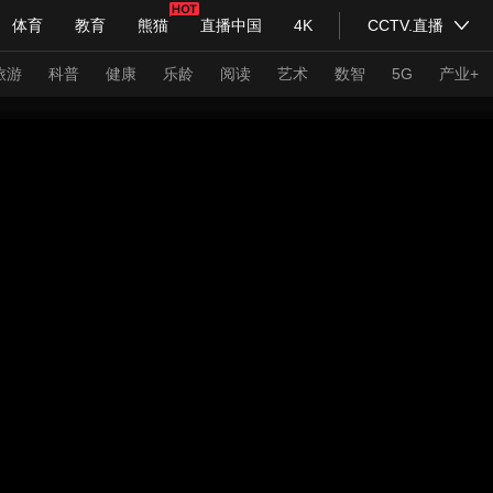
体育
教育
熊猫
直播中国
4K
CCTV.直播
式妙语
主持人
下载央视影音
热解读
天天学习
旅游
科普
健康
乐龄
阅读
艺术
数智
5G
产业+
纪录片网
国家大剧院
大型活动
科技
法治
文娱
人物
公益
图片
习式妙语
央视快评
央视网评
光华锐评
锋面
频道
VR/AR
4K专区
全景新闻
请入列
人生第一次
人生第二次
年冬奥会
CBA
NBA
中超
国足
国际足球
网球
综
体育江湖
文化体育
冰雪道路
足球道路