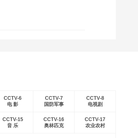
路]李双来：参建中老
铁路 见证了中老两国
00:07:27
的友谊
[工程师眼中的一带一
路]刘泽颖：十五年海
外筑路的“丝路闯将”
00:08:36
[工程师眼中的一带一
路]茌伟伟：在海外参
建中遇到了人生的另
00:07:15
一半
[工程师眼中的一带一
路]徐彬：我们能够始
终发光，照亮他人
00:06:17
[工程师眼中的一带一
路]王宇谈阿尔及利亚
CCTV-6
CCTV-7
CCTV-8
大清真寺项目
电 影
国防军事
电视剧
00:09:42
[工程师眼中的一带一
CCTV-15
CCTV-16
路]张方涛谈雅万高铁
CCTV-17
音 乐
奥林匹克
高速动车组
农业农村
00:04:28