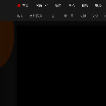
首页
时政
新闻
评论
视频
财经
人民领袖习近平
直播
海外频道
片库
iPanda
栏目大全
联播+
English
中国领导人
节目单
Монгол
听音
央视快评
微视频
习
地方
乡村振兴
生态
一带一路
央博
文化
总台春晚
网络春晚
共产党员网
秧纪录
新闻
国内
国际
评论
经济
军事
人民领袖习近平
联播+
热解读
天天学习
视频
小央视频
小央直播
直播中国
熊猫
现场
前线
比划
快看
蓝海中国
新兵
体育
直播
竞猜
2026年世界杯
2026
VIP会员
CCTV奥林匹克频道
生活体育大会