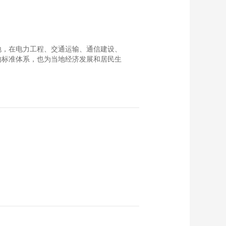
00:12:21
[工程师眼中的一带一
路]刘龙龙：感谢家人
的理解与支持
00:08:13
外落地，在电力工程、交通运输、通信建设、
[工程师眼中的一带一
的标准体系，也为当地经济发展和居民生
路]刘立亮：非洲工作
12年 与当地人交朋友
00:07:18
[工程师眼中的一带一
路]姬宏伟：长大后我
就成了你
00:09:53
[工程师眼里的一带一
路]张林：在坦桑尼亚
经历飞机坠湖后什么
00:10:01
都不怕了
[工程师眼里的一带一
路]刘刚：要先做到受
人尊敬 才会有人去帮
00:07:49
你
[工程师眼里的一带一
路]余国林：夫妻二人