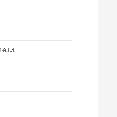
同在哈萨克斯坦耕耘
00:08:24
洋徒弟学习有一套
[工程师眼里的一带一
路]魏永鹏：中国工程
师在海外代表的是企
00:10:42
业的脸面、国家的形
[工程师眼中的一带一
象
路]徐健：我在沙特看
见中国吊装从乏人问
00:09:43
津到扬眉吐气
好的未来
[工程师眼中的一带一
路]王镇岳：我在尼泊
尔遭遇了里氏8.0级大
00:11:41
地震
[工程师眼中的一带一
路]宋建东：海外的坚
守离不开家人的支持
00:09:12
[工程师眼中的一带一
路]孙鹏：十六年筑梦
丝路
00:09:00
[工程师眼中的一带一