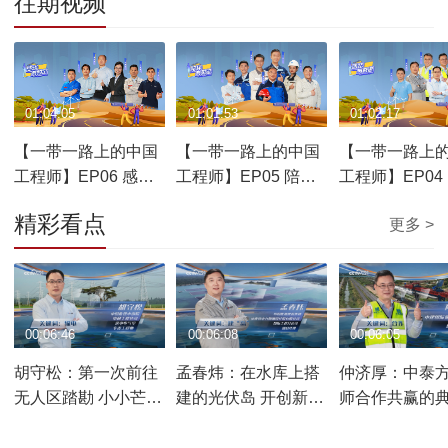
往期视频
01:04:05
01:01:53
01:02:17
【一带一路上的中国
【一带一路上的中国
【一带一路上
工程师】EP06 感动
工程师】EP05 陪伴
工程师】EP04
与约定
与见证
与奋进
精彩看点
更多 >
00:06:46
00:06:08
00:06:05
胡守松：第一次前往
孟春炜：在水库上搭
仲济厚：中泰
无人区踏勘 小小芒果
建的光伏岛 开创新能
师合作共赢的
曾经救了我的命
源技术创新先河