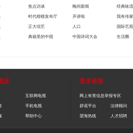
播
焦点访谈
晚间新闻
经典咏
法
时代楷模发布厅
开讲啦
我有传
然
正大综艺
人口
国际艺
眼
典籍里的中国
中国诗词大会
生活圈
概况
更多链接
互联网电视
网上有害信息举报专区
音
手机电视
辟谣平台
法律顾问
媒
帮助中心
望海热线
人才招聘