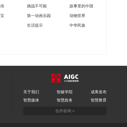
会在银川举行
流传
挑战不可能
故事里的中国
00:00:31
家宝
第一动画乐园
动物世界
我国迎来第19个航海
苑
生活提示
中华民族
日
00:00:24
巴基斯坦庆祝中巴经
济走廊启动十周年
00:00:31
第二十九届中国兰州
投资贸易洽谈会开幕
00:00:27
第三届中非经贸博览
关于我们
智媒学院
会成果丰硕
成果发布
智慧媒体
智慧政务
智慧教育
00:00:20
第十九届中国西部国
合作咨询 >
际博览会在四川成都
开幕
00:00:21