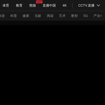
体育
教育
熊猫
直播中国
4K
CCTV.直播
式妙语
主持人
下载央视影音
热解读
天天学习
旅游
科普
健康
乐龄
阅读
艺术
数智
5G
产业+
纪录片网
国家大剧院
大型活动
科技
法治
文娱
人物
公益
图片
习式妙语
央视快评
央视网评
光华锐评
锋面
频道
VR/AR
4K专区
全景新闻
请入列
人生第一次
人生第二次
年冬奥会
CBA
NBA
中超
国足
国际足球
网球
综
体育江湖
文化体育
冰雪道路
足球道路