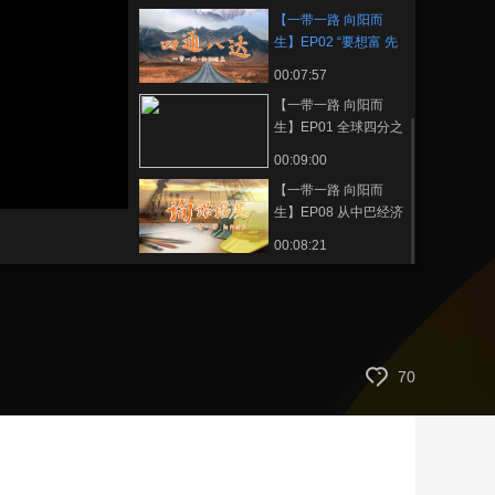
时，现在只需10分钟
【一带一路 向阳而
艺术
汽车
数智
5G
产业+
生】EP02 “要想富 先
修路”已成为世界通识
时尚
天气
才艺
网展
央央好物
00:07:57
【一带一路 向阳而
生】EP01 全球四分之
三的国家为什么共同
00:09:00
选择这条路？
静
【一带一路 向阳而
音
生】EP08 从中巴经济
(m)
走廊看智库里的“国家
00:08:21
队”
70