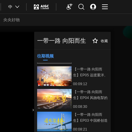
【一带一路 向阳而
中
生】EP10 独乐不如众
乐 “一带一路”绽放丝
00:08:37
路之美
央央好物
【一带一路 向阳而
生】EP07 原来你是这
样有人情味儿的“一带
00:09:21
一带一路 向阳而生
收藏
一路”
【一带一路 向阳而
正在播放
【一带一路 向阳而
生】EP02 “要想富 先修路”已成
生】EP06 中国献给世
为世界通识
往期视频
界的礼物：“致富草”、
00:08:36
青蒿素
【一带一路 向阳而
生】EP05 远渡重洋、
飞跃高山 “中国港”为
00:09:12
世界互联互通架起“空
【一带一路 向阳而
海桥梁”
生】EP04 风驰电掣的
中国速度惊艳了世界
00:08:30
【一带一路 向阳而
合体育
亚冬会
生】EP03 中国桥创造
的奇迹：原先过河8小
00:08:21