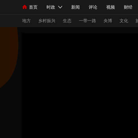
首页
时政
新闻
评论
视频
财经
人民领袖习近平
直播
海外频道
片库
iPanda
栏目大全
联播+
English
中国领导人
节目单
Монгол
听音
央视快评
微视频
习
地方
乡村振兴
生态
一带一路
央博
文化
总台春晚
网络春晚
共产党员网
秧纪录
新闻
国内
国际
评论
经济
军事
人民领袖习近平
联播+
热解读
天天学习
视频
小央视频
小央直播
直播中国
熊猫
现场
前线
比划
快看
蓝海中国
新兵
体育
直播
竞猜
2026年世界杯
2026
VIP会员
CCTV奥林匹克频道
生活体育大会