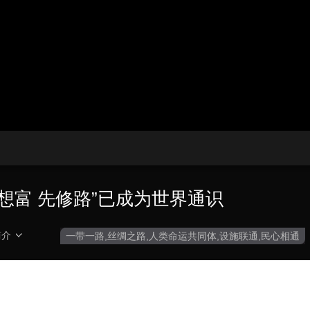
播
放
央博
非遗
文化
旅游
科普
健康
乐龄
阅读
器。
云起
超级工厂
智敬中国
全民健康
颜选攻略
海洋
画
设
质
置
热播榜
总台企业白名单
要想富 先修路”已成为世界通识
简介
一带一路,丝绸之路,人类命运共同体,设施联通,民心相通