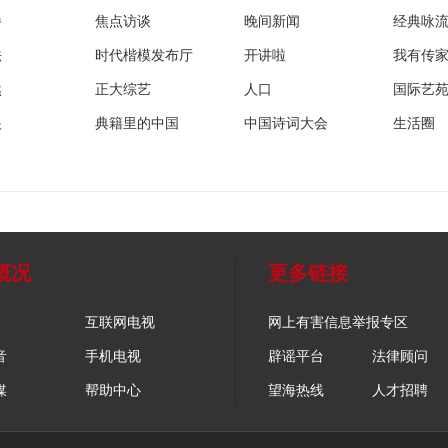
播
焦点访谈
晚间新闻
经典咏
法
时代楷模发布厅
开讲啦
我有传
然
正大综艺
人口
国际艺
眼
典籍里的中国
中国诗词大会
生活圈
概况
更多链接
互联网电视
网上有害信息举报专区
音
手机电视
辟谣平台
法律顾问
媒
帮助中心
望海热线
人才招聘