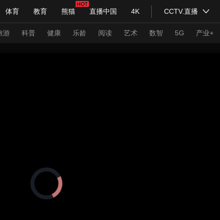
体育
教育
熊猫
直播中国
4K
CCTV.直播
式妙语
主持人
下载央视影音
热解读
天天学习
旅游
科普
健康
乐龄
阅读
艺术
数智
5G
产业+
纪录片网
国家大剧院
大型活动
科技
法治
文娱
人物
公益
图片
习式妙语
央视快评
央视网评
光华锐评
锋面
频道
VR/AR
4K专区
全景新闻
请入列
人生第一次
人生第二次
正
在
年冬奥会
CBA
NBA
中超
国足
国际足球
网球
综
加
载
体育江湖
文化体育
视
冰雪道路
足球道路
频