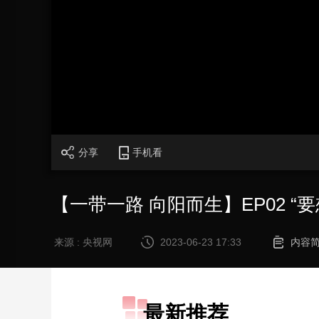
财经
教育
乡村振兴
生态环境
一带一路
大国智造
大国展会
大国保险
云顶对话
加
载
/
完
成
:
CCTV.节目官网
直播
节目单
栏目
片库
0%
分享
手机看
【一带一路 向阳而生】EP02 “
来源 : 央视网
2023-06-23 17:33
内容
最新推荐