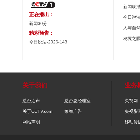
新闻联
正在播出：
今日说
新闻30分
人与自
精彩预告：
秘境之
今日说法-2026-143
关于我们
业务
总台之声
总台总经理室
央视网
关于CCTV.com
象舞广告
央视影
网站声明
移动传