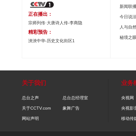
新闻联
正在播出：
今日说
宗师列传·大唐诗人传-李商隐
人与自
精彩预告：
秘境之
泱泱中华-历史文化街区1
关于我们
业务
总台之声
总台总经理室
央视网
关于CCTV.com
象舞广告
央视影
网站声明
移动传