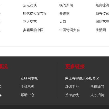
播
焦点访谈
晚间新闻
经典咏
法
时代楷模发布厅
开讲啦
我有传
然
正大综艺
人口
国际艺
眼
典籍里的中国
中国诗词大会
生活圈
概况
更多链接
互联网电视
网上有害信息举报专区
音
手机电视
辟谣平台
法律顾问
媒
帮助中心
望海热线
人才招聘