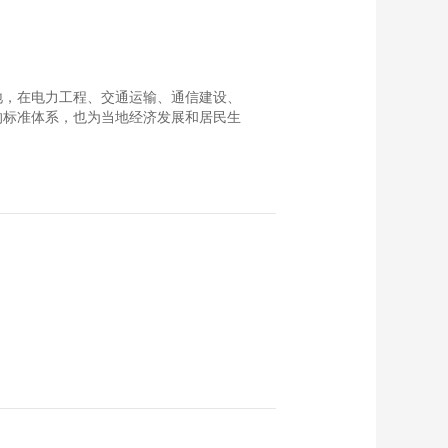
00:08:43
Fish
【一带一路向阳而生
国际版】EP05 海阔天
空 Seaports and
00:09:17
Airports
外落地，在电力工程、交通运输、通信建设、
【一带一路向阳而生
的标准体系，也为当地经济发展和居民生
国际版】EP04 风驰电
掣 High-Speed
00:08:30
Railways
【一带一路向阳而生
国际版】EP03 遇水架
桥 Building Bridges
00:08:21
Over Waterways
【一带一路向阳而生
国际版】EP02 四通八
达 Extensive Road
00:08:03
Network
【一带一路 向阳而
生】EP10 独乐不如众
乐 “一带一路”绽放丝
00:08:37
路之美
【一带一路 向阳而
生】EP07 原来你是这