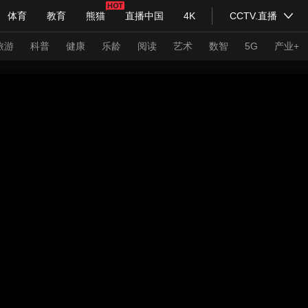
体育
教育
熊猫
直播中国
4K
CCTV.直播
式妙语
主持人
下载央视影音
热解读
天天学习
旅游
科普
健康
乐龄
阅读
艺术
数智
5G
产业+
纪录片网
国家大剧院
大型活动
科技
法治
文娱
人物
公益
图片
习式妙语
央视快评
央视网评
光华锐评
锋面
频道
VR/AR
4K专区
全景新闻
请入列
人生第一次
人生第二次
年冬奥会
CBA
NBA
中超
国足
国际足球
网球
综
体育江湖
文化体育
冰雪道路
足球道路