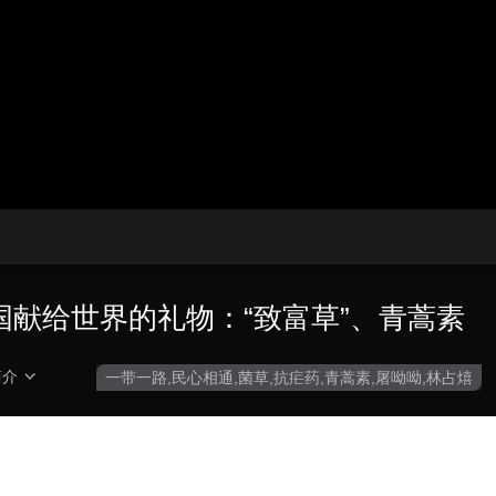
央博
非遗
文化
旅游
科普
健康
乐龄
阅读
云起
超级工厂
智敬中国
全民健康
颜选攻略
海洋
热播榜
总台企业白名单
中国献给世界的礼物：“致富草”、青蒿素
简介
一带一路,民心相通,菌草,抗疟药,青蒿素,屠呦呦,林占熺