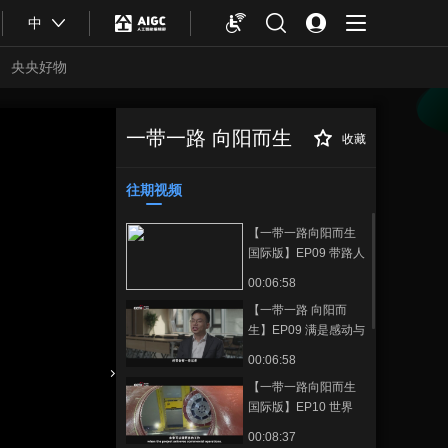
中
央央好物
一带一路 向阳而生
收藏
【一带一路 向阳而
正在播放
生】EP06 中国献给世界的礼
物：“致富草”、青蒿素
往期视频
【一带一路向阳而生
国际版】EP09 带路人
带路情 Engineers: A
00:06:58
Journey of Passion
【一带一路 向阳而
生】EP09 满是感动与
汗水 中国“带路”人有
00:06:58
话说
【一带一路向阳而生
合体育
亚冬会
国际版】EP10 世界
的“一带一路” The Belt
00:08:37
and Road Initiative