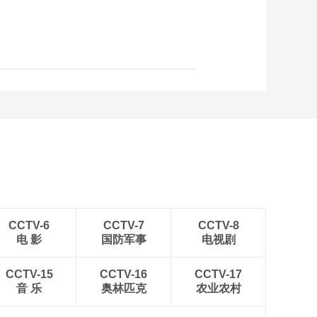
生】EP01 全球四分之
三的国家为什么共同
00:09:00
选择这条路？
【一带一路 向阳而
生】EP08 从中巴经济
走廊看智库里的“国家
00:08:21
队”
CCTV-6
CCTV-7
CCTV-8
电 影
国防军事
电视剧
CCTV-15
CCTV-16
CCTV-17
音 乐
奥林匹克
农业农村