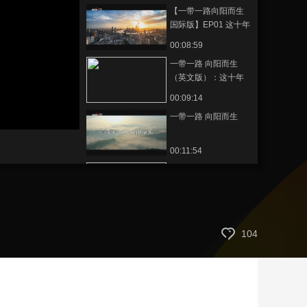
【一带一路向阳而生
for the World
艺术
汽车
数智
5G
产业+
国际版】EP01 这十年
The First Decade
时尚
天气
才艺
网展
央央好物
00:08:59
一带一路 向阳而生
（英文版）：这十年
The First Decade
00:09:14
一带一路 向阳而生
00:11:54
【一带一路向阳而生
国际版】EP08 询谋谘
度 Engineering
00:08:21
Consultancy
【一带一路向阳而生
104
国际版】EP07 国计民
生 National
00:09:26
Development and
【一带一路向阳而生
People’s Well-being
国际版】EP06 授人以
渔 Teaching Them to