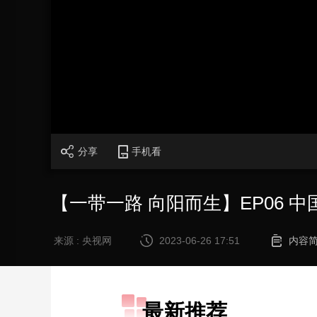
财经
教育
乡村振兴
生态环境
一带一路
大国智造
大国展会
大国保险
云顶对话
CCTV.节目官网
直播
节目单
栏目
片库
分享
手机看
【一带一路 向阳而生】EP06 
来源 : 央视网
2023-06-26 17:51
内容
最新推荐