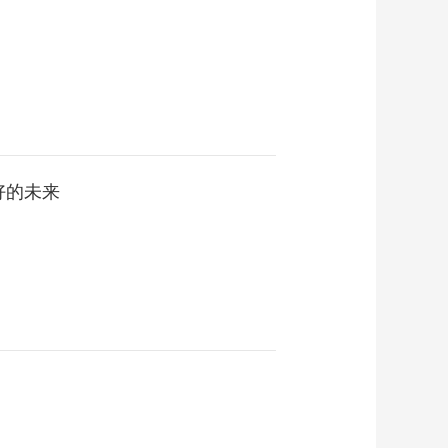
样有人情味儿的“一带
00:09:21
一路”
【一带一路 向阳而
生】EP06 中国献给世
界的礼物：“致富草”、
00:08:36
青蒿素
【一带一路 向阳而
生】EP05 远渡重洋、
飞跃高山 “中国港”为
00:09:12
世界互联互通架起“空
好的未来
【一带一路 向阳而
海桥梁”
生】EP04 风驰电掣的
中国速度惊艳了世界
00:08:30
【一带一路 向阳而
生】EP03 中国桥创造
的奇迹：原先过河8小
00:08:21
时，现在只需10分钟
【一带一路 向阳而
生】EP02 “要想富 先
修路”已成为世界通识
00:07:57
【一带一路 向阳而