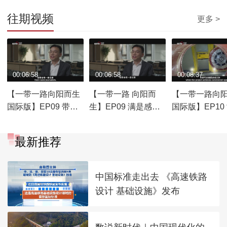
往期视频
更多 >
00:06:58
00:06:58
00:08:37
【一带一路向阳而生
【一带一路 向阳而
【一带一路向
国际版】EP09 带路
生】EP09 满是感动
国际版】EP10
人 带路情 Engineers:
与汗水 中国“带路”人
的“一带一路” T
A Journey of Passion
有话说
Belt and Road
最新推荐
Initiative for the
World
中国标准走出去 《高速铁路
设计 基础设施》发布