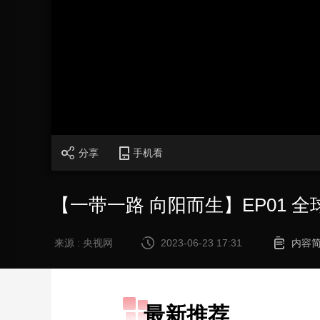
财经
教育
乡村振兴
生态环境
一带一路
大国智造
大国展会
大国保险
云顶对话
加
载
/
完
成
:
CCTV.节目官网
直播
节目单
栏目
片库
0%
分享
手机看
【一带一路 向阳而生】EP01
来源 : 央视网
2023-06-23 17:31
内容
最新推荐