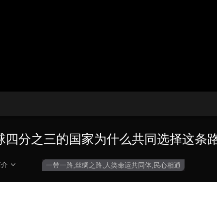
播
放
央博
非遗
文化
旅游
科普
健康
乐龄
阅读
器。
云起
超级工厂
智敬中国
全民健康
颜选攻略
海洋
画
设
质
置
热播榜
总台企业白名单
 全球四分之三的国家为什么共同选择这条
简介
一带一路,丝绸之路,人类命运共同体,民心相通