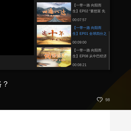
时，现在只需10分钟
【一带一路 向阳而
艺术
汽车
数智
5G
产业+
生】EP02 “要想富 先
修路”已成为世界通识
时尚
天气
才艺
网展
央央好物
00:07:57
【一带一路 向阳而
生】EP01 全球四分之
三的国家为什么共同
00:09:00
选择这条路？
静
【一带一路 向阳而
音
生】EP08 从中巴经济
(m)
走廊看智库里的“国家
00:08:21
队”
路？
98