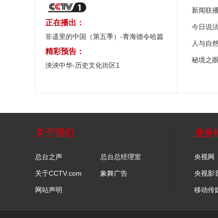
新闻联
正在播出：
今日说
非遗里的中国（第五季）-青海德令哈篇
人与自
精彩预告：
秘境之
泱泱中华-历史文化街区1
关于我们
业务
总台之声
总台总经理室
央视网
关于CCTV.com
象舞广告
央视影
网站声明
移动传