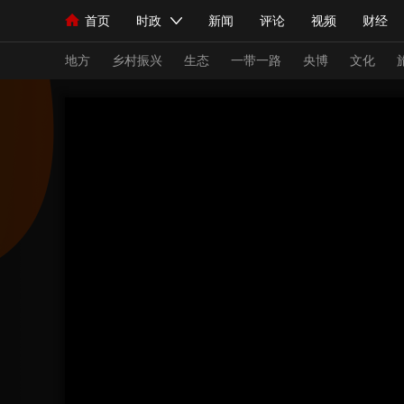
首页
时政
新闻
评论
视频
财经
人民领袖习近平
直播
海外频道
片库
iPanda
栏目大全
联播+
English
中国领导人
节目单
Монгол
听音
央视快评
微视频
习
地方
乡村振兴
生态
一带一路
央博
文化
总台春晚
网络春晚
共产党员网
秧纪录
新闻
国内
国际
评论
经济
军事
人民领袖习近平
联播+
热解读
天天学习
视频
小央视频
小央直播
直播中国
熊猫
现场
前线
比划
快看
蓝海中国
新兵
体育
直播
竞猜
2026年世界杯
2026
VIP会员
CCTV奥林匹克频道
生活体育大会