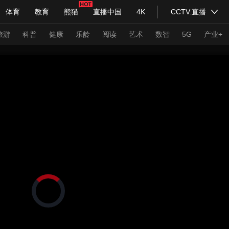
体育
教育
熊猫
直播中国
4K
CCTV.直播
式妙语
主持人
下载央视影音
热解读
天天学习
旅游
科普
健康
乐龄
阅读
艺术
数智
5G
产业+
纪录片网
国家大剧院
大型活动
科技
法治
文娱
人物
公益
图片
习式妙语
央视快评
央视网评
光华锐评
锋面
频道
VR/AR
4K专区
全景新闻
请入列
人生第一次
人生第二次
正
在
年冬奥会
CBA
NBA
中超
国足
国际足球
网球
综
加
载
体育江湖
文化体育
视
冰雪道路
足球道路
频