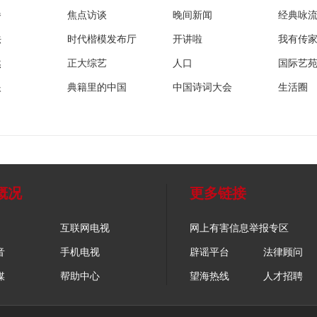
播
焦点访谈
晚间新闻
经典咏
法
时代楷模发布厅
开讲啦
我有传
然
正大综艺
人口
国际艺
眼
典籍里的中国
中国诗词大会
生活圈
概况
更多链接
互联网电视
网上有害信息举报专区
音
手机电视
辟谣平台
法律顾问
媒
帮助中心
望海热线
人才招聘