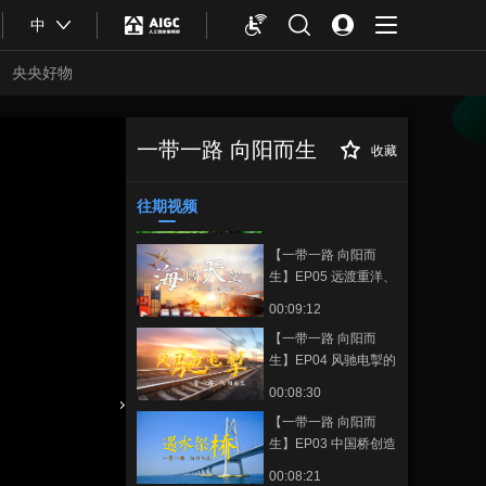
【一带一路 向阳而
中
生】EP10 独乐不如众
乐 “一带一路”绽放丝
00:08:37
路之美
央央好物
【一带一路 向阳而
生】EP07 原来你是这
样有人情味儿的“一带
00:09:21
一带一路 向阳而生
收藏
一路”
【一带一路 向阳而
正在播放
【一带一路 向阳而
生】EP01 全球四分之三的国家
生】EP06 中国献给世
为什么共同选择这条路？
往期视频
界的礼物：“致富草”、
00:08:36
青蒿素
【一带一路 向阳而
生】EP05 远渡重洋、
飞跃高山 “中国港”为
00:09:12
世界互联互通架起“空
【一带一路 向阳而
海桥梁”
生】EP04 风驰电掣的
中国速度惊艳了世界
00:08:30
【一带一路 向阳而
合体育
亚冬会
生】EP03 中国桥创造
的奇迹：原先过河8小
00:08:21