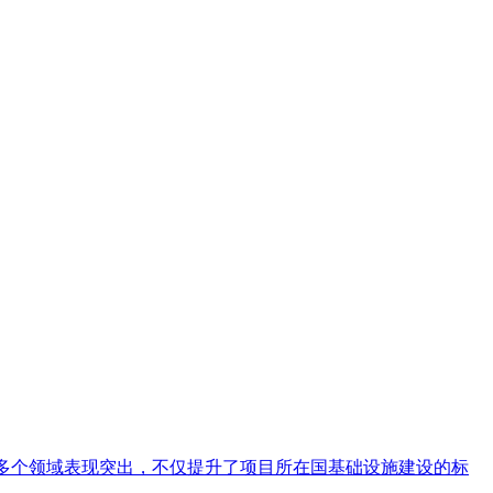
艺术
汽车
数智
5G
产业+
时尚
天气
才艺
网展
央央好物
工等多个领域表现突出，不仅提升了项目所在国基础设施建设的标