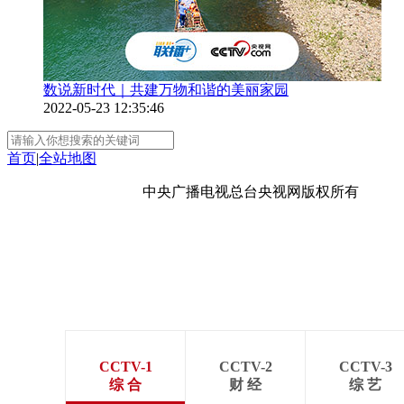
数说新时代｜共建万物和谐的美丽家园
2022-05-23 12:35:46
首页
|
全站地图
京ICP备10003349号-1
中央广播电视总台
央视网
版权所有
CCTV-1
CCTV-2
CCTV-3
综 合
财 经
综 艺