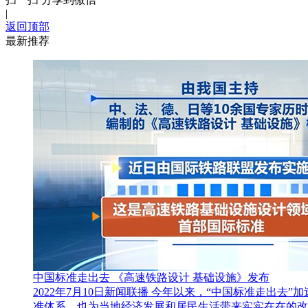
|
财经
教育
乡村振兴
生态环境
一带一路
返回顶部
最新推荐
大国智造
大国展会
大国保险
云顶对话
CCTV.节目官网
直播
节目单
栏目
片库
中国标准走出去 《高速铁路设计 基础设施》发布
2022年7月10日新闻联播 今年以来，“中国标准走
准体系，也为当地经济发展和居民生活带来实实在在的改