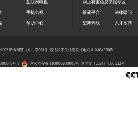
互联网电视
网上有害信息举报专区
音
手机电视
辟谣平台
法律顾问
媒
帮助中心
望海热线
人才招聘
002 新出网证（京）字098号
违法和不良信息举报电话:010-88427865
003349号-1
京公网安备 11000002000018号
京网文〔2024〕4690-222号