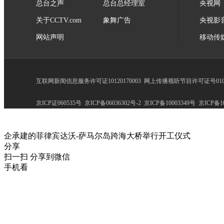
总台之声
总台总经理室
央视网
关于CCTV.com
象舞广告
央视影
网站声明
移动传
互联网新闻信息服务许可证10120170003
网上传播视听节目许可证号0102
京ICP证060535号
京ICP备06036302号-2
京ICP备10003349号
京ICP备10
企承建的菲律宾达沃-萨马尔岛跨海大桥举行开工仪式
分享
扫一扫 分享到微信
手机看