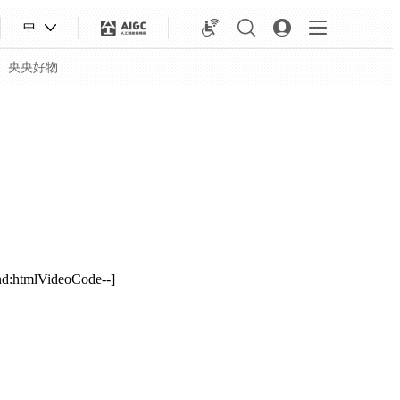
中
央央好物
nd:htmlVideoCode--]
合体育
亚冬会