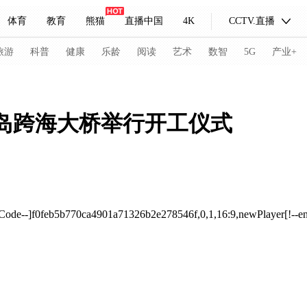
体育
教育
熊猫
直播中国
4K
CCTV.直播
式妙语
主持人
下载央视影音
热解读
天天学习
旅游
科普
健康
乐龄
阅读
艺术
数智
5G
产业+
纪录片网
国家大剧院
大型活动
岛跨海大桥举行开工仪式
科技
法治
文娱
人物
公益
图片
习式妙语
央视快评
央视网评
光华锐评
锋面
频道
VR/AR
4K专区
全景新闻
oCode--]f0feb5b770ca4901a71326b2e278546f,0,1,16:9,newPlayer[!--e
请入列
人生第一次
人生第二次
冬奥会
CBA
NBA
中超
国足
国际足球
网球
综
体育江湖
文化体育
冰雪道路
足球道路