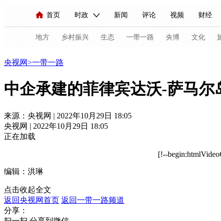
首页
时政
新闻
评论
视频
财经
人民领袖习近平
直播
海外频道
片库
iPanda
栏目大全
联播+
English
中国领导人
节目单
Монгол
听音
央视快评
微视频
习
地方
乡村振兴
生态
一带一路
央博
文化
一带一路
央视网
>
一带一路
总台春晚
网络春晚
共产党员网
秧纪录
中企承建的菲律宾达沃-萨马尔
新闻
国内
国际
评论
经济
军事
来源：央视网 | 2022年10月29日 18:05
央视网 | 2022年10月29日 18:05
人民领袖习近平
联播+
热解读
天天学习
正在加载
视频
小央视频
小央直播
直播中国
熊猫
[!--begin:htmlVide
编辑：洪琳
现场
前线
比划
快看
蓝海中国
新兵
点击收起全文
体育
直播
竞猜
2026年世界杯
2026年
返回央视网首页
返回一带一路频道
分享：
VIP会员
CCTV奥林匹克频道
生活体育大会
扫一扫 分享到微信