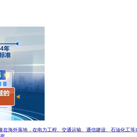
央博
非遗
文化
旅游
科普
健康
乐龄
阅读
云起
超级工厂
智敬中国
全民健康
颜选攻略
海洋
热播榜
总台企业白名单
出去”加速在海外落地，在电力工程、交通运输、通信建设、石油化
变。