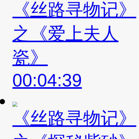
《丝路寻物记》
之《爱上夫人
瓷》
00:04:39
《丝路寻物记》