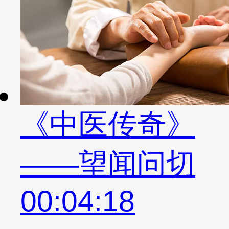
《中医传奇》
——望闻问切
00:04:18