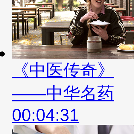
《中医传奇》
——中华名药
00:04:31