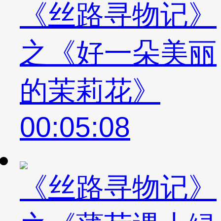
《丝路寻物记》
之《好一朵美丽
的茉莉花》
00:05:08
《丝路寻物记》